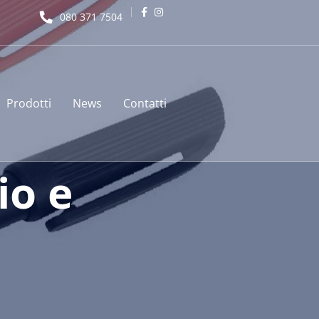
080 371 7504
Prodotti
News
Contatti
io e