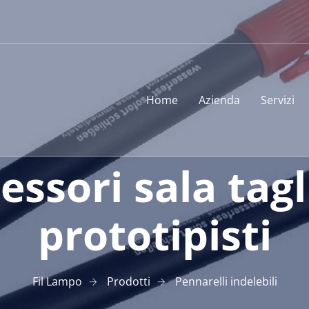
Home
Azienda
Servizi
essori sala tagl
prototipisti
Fil Lampo
Prodotti
Pennarelli indelebili